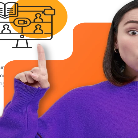
anında kelime
menize, tüm
eşsiz bir platform