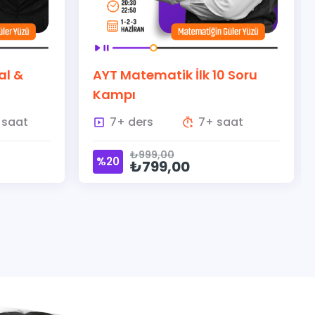
&
AYT Matematik İlk 10 Soru
AY
Kampı
K
t
7+ ders
7+ saat
₺999,00
%20
%
₺799,00