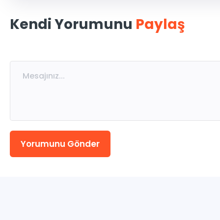
MSÜ
Kendi Yorumunu
Paylaş
ALES
5. Sınıflar
7. Sınıflar
9. Sınıflar
Yorumunu Gönder
11. Sınıflar
Eğitmen Kadromuz
Katılımcı Görüşleri