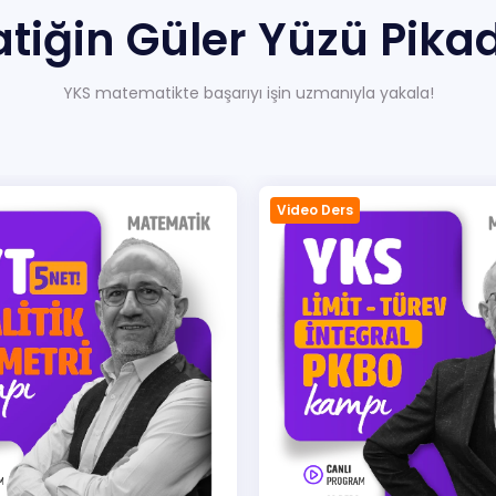
tiğin
Güler
Yüzü Pika
Hakkımızda
YKS matematikte başarıyı işin uzmanıyla yakala!
Video Ders