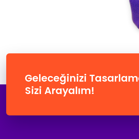
Geleceğinizi Tasarlam
Sizi Arayalım!