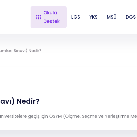
Okula
LGS
YKS
MSÜ
DGS
Destek
mları Sınavı) Nedir?
avı) Nedir?
 üniversitelere geçiş için ÖSYM (Ölçme, Seçme ve Yerleştirme Mer