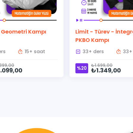
eometri Kampı
Limit - Türev - İntegral 
PKBO Kampı
15+ saat
33+ ders
33+ saa
,00
₺1.699,00
%20
99,00
₺1.349,00