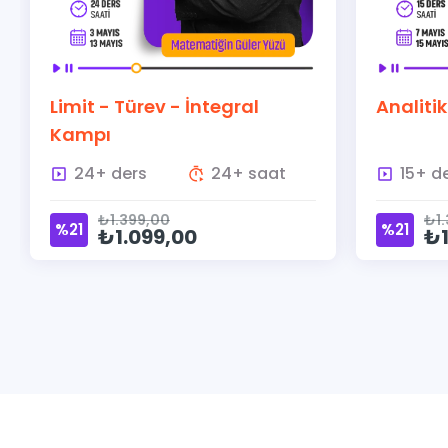
Limit - Türev - İntegral
Analitik G
Kampı
24+ ders
24+ saat
15+ ders
₺1.399,00
₺1.399
%21
%21
₺1.099,00
₺1.0