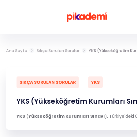
Giriş Yap
Ana Sayfa
Sıkça Sorulan Sorular
YKS (Yükseköğretim Kuru
LGS
YKS
SIKÇA SORULAN SORULAR
YKS
DGS
YKS (Yükseköğretim Kurumları Sın
KPSS
YKS
(
Yükseköğretim Kurumları Sınavı
), Türkiye'deki
MEB-AGS