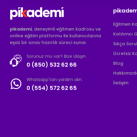
pikadem
Eğitmen K
pikademi
, deneyimli eğitmen kadrosu ve
Katılımcı G
online eğitim platformu ile kullanıcılarına
eşsiz bir sınav hazırlık süreci sunar.
Sıkça Soru
Ücretsiz K
Sorunuz mu var? Bize Ulaşın.
Blog
0 (850) 532 62 66
Hakkımızd
Whatsapp'tan yardım alın.
İletişim
0 (554) 572 62 65