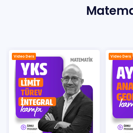
Matema
Sıkça Sorulan Sorular
İletisim
Video Ders
Video Ders