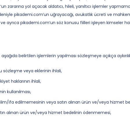
ararına yol açacak aldatıcı, hileli, yanıltıcı işlemler yapmama
edeniyle pikademi.com’un uğrayacağı, avukatlık ücreti ve mahkeme
ve ayrıca pikademi.com’un söz konusu fiilleri işleyen kimseler 
aşağıda belirtilen işlemlerin yapılması sözleşmeye açıkça aykırılık
u sözleşme veya eklerinin ihlali,
iyet haklarının ihlali,
in kullanılması,
eslim/ifa edilmemesinin veya satın alınan ürün ve/veya hizmet 
atın alınan ürün ve/veya hizmet bedelinin ödenmemesi,