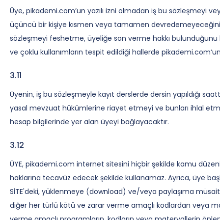
Üye, pikademi.com’un yazılı izni olmadan iş bu sözleşmeyi ve
üçüncü bir kişiye kısmen veya tamamen devredemeyeceğini; 
sözleşmeyi feshetme, üyeliğe son verme hakkı bulunduğunu kab
ve çoklu kullanımların tespit edildiği hallerde pikademi.com’
3.11
Üyenin, iş bu sözleşmeyle kayıt derslerde dersin yapıldığı saat
yasal mevzuat hükümlerine riayet etmeyi ve bunları ihlal e
hesap bilgilerinde yer alan üyeyi bağlayacaktır.
3.12
ÜYE, pikademi.com internet sitesini hiçbir şekilde kamu düzenini 
haklarına tecavüz edecek şekilde kullanamaz. Ayrıca, üye başkal
SİTE'deki, yüklenmeye (download) ve/veya paylaşıma müsait do
diğer her türlü kötü ve zarar verme amaçlı kodlardan veya mat
verme amaçlı programların, kodların veya materyallerin önlenm