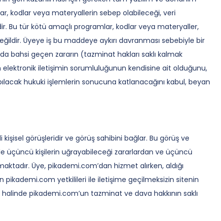
, kodlar veya materyallerin sebep olabileceği, veri
ir. Bu tür kötü amaçlı programlar, kodlar veya materyaller,
değildir. Üyeye iş bu maddeye aykırı davranması sebebiyle bir
a bahsi geçen zararın (tazminat hakları saklı kalmak
 elektronik iletişimin sorumluluğunun kendisine ait olduğunu,
yapılacak hukuki işlemlerin sonucuna katlanacağını kabul, beyan
işisel görüşleridir ve görüş sahibini bağlar. Bu görüş ve
yle üçüncü kişilerin uğrayabileceği zararlardan ve üçüncü
maktadır. Üye, pikademi.com’dan hizmet alırken, aldığı
pikademi.com yetkilileri ile iletişime geçilmeksizin sitenin
 halinde pikademi.com’un tazminat ve dava hakkının saklı