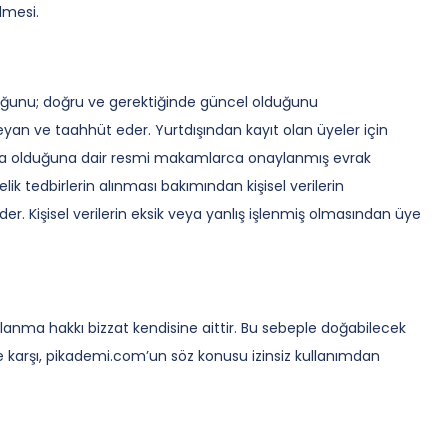
lmesi.
olduğunu; doğru ve gerektiğinde güncel olduğunu
yan ve taahhüt eder. Yurtdışından kayıt olan üyeler için
ında olduğuna dair resmi makamlarca onaylanmış evrak
ik tedbirlerin alınması bakımından kişisel verilerin
er. Kişisel verilerin eksik veya yanlış işlenmiş olmasından üye
llanma hakkı bizzat kendisine aittir. Bu sebeple doğabilecek
re karşı, pikademi.com’un söz konusu izinsiz kullanımdan