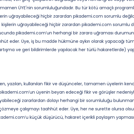
amamen ÜYE'nin sorumluluğundadır. Bu tür kötü amaçlı programlar
şilerin uğrayabileceği hiçbir zarardan pikademi.com sorumlu değild
cü kişilerin uğrayabileceği hiçbir zarardan pikademi.com sorumlu 
nucunda pikademi.com’un herhangi bir zarara uğraması durumund
aahhüt eder. Üye, iş bu madde hükmüne aykırı olarak yapacağı tüm
tartışma ve geri bildirimlerde yapılacak her türlü hakaretlerde) 
 yazılan, kullanılan fikir ve düşünceler, tamamen üyelerin kendi k
r. pikademi.com’un üyenin beyan edeceği fikir ve görüşler nedeni
rayabileceği zararlardan dolayı herhangi bir sorumluluğu bulunma
e çözmeye çalışmayı taahhüt eder. Üye, her ne surette olursa olsun 
ikademi.com’u küçük düşürücü, hakaret içerikli paylaşım yapması