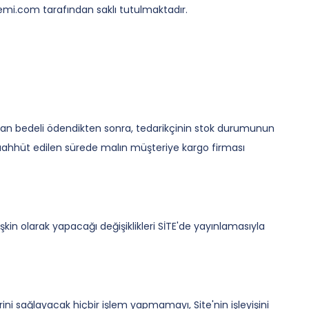
ademi.com tarafından saklı tutulmaktadır.
ndan bedeli ödendikten sonra, tedarikçinin stok durumunun
taahhüt edilen sürede malın müşteriye kargo firması
in olarak yapacağı değişiklikleri SİTE'de yayınlamasıyla
ni sağlayacak hiçbir işlem yapmamayı, Site'nin işleyişini