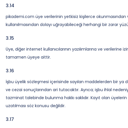
3.14
pikademi.com üye verilerinin yetkisiz kişilerce okunmasından 
kullanılmasından dolayı uğrayabileceği herhangi bir zarar y
3.15
Üye, diğer internet kullanıcılarının yazılımlarına ve verilerin
tamamen üyeye aittir.
3.16
İşbu üyelik sözleşmesi içerisinde sayılan maddelerden bir ya d
ve cezai sonuçlarından ari tutacaktır. Ayrıca; işbu ihlal nede
tazminat talebinde bulunma hakkı saklıdır. Kayıt olan üyelerin
uzatılması söz konusu değildir.
3.17