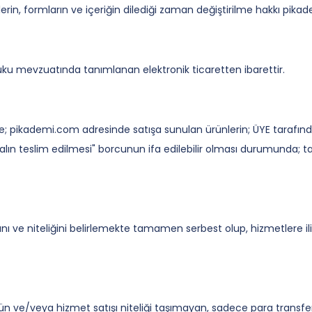
lerin, formların ve içeriğin dilediği zaman değiştirilme hakkı pik
Hakkımızda
kuku mevzuatında tanımlanan elektronik ticaretten ibarettir.
re; pikademi.com adresinde satışa sunulan ürünlerin; ÜYE tarafı
alın teslim edilmesi" borcunun ifa edilebilir olması durumunda; 
ve niteliğini belirlemekte tamamen serbest olup, hizmetlere ilişk
 ve/veya hizmet satışı niteliği taşımayan, sadece para transferi