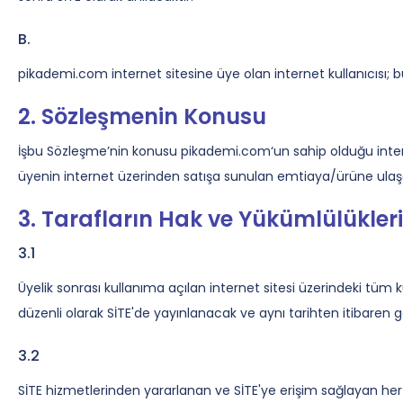
MSÜ
B.
ALES
pikademi.com internet sitesine üye olan internet kullanıcısı; 
2. Sözleşmenin Konusu
5. Sınıflar
İşbu Sözleşme’nin konusu pikademi.com‘un sahip olduğu internet
üyenin internet üzerinden satışa sunulan emtiaya/ürüne ulaşab
7. Sınıflar
3. Tarafların Hak ve Yükümlülükleri
9. Sınıflar
3.1
11. Sınıflar
Üyelik sonrası kullanıma açılan internet sitesi üzerindeki tüm k
düzenli olarak SİTE'de yayınlanacak ve aynı tarihten itibaren ge
3.2
Eğitmen Kadromuz
SİTE hizmetlerinden yararlanan ve SİTE'ye erişim sağlayan her 
Katılımcı Görüşleri