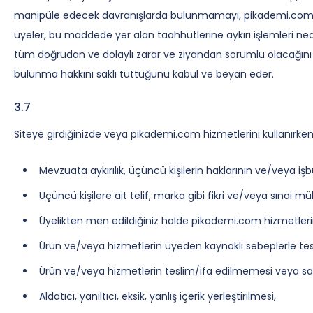
manipüle edecek davranışlarda bulunmamayı, pikademi.com’un z
üyeler, bu maddede yer alan taahhütlerine aykırı işlemleri n
tüm doğrudan ve dolaylı zarar ve ziyandan sorumlu olacağını 
bulunma hakkını saklı tuttuğunu kabul ve beyan eder.
3.7
Siteye girdiğinizde veya pikademi.com hizmetlerini kullanırken 
Mevzuata aykırılık, üçüncü kişilerin haklarının ve/veya işb
Üçüncü kişilere ait telif, marka gibi fikri ve/veya sınai mülk
Üyelikten men edildiğiniz halde pikademi.com hizmetlerin
Ürün ve/veya hizmetlerin üyeden kaynaklı sebeplerle t
Ürün ve/veya hizmetlerin teslim/ifa edilmemesi veya s
Aldatıcı, yanıltıcı, eksik, yanlış içerik yerleştirilmesi,