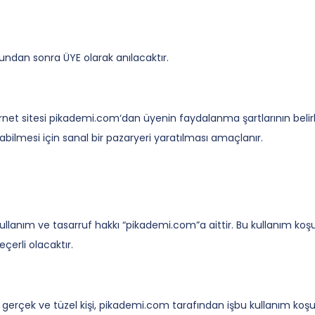
bundan sonra ÜYE olarak anılacaktır.
6. Sınıflar
 sitesi pikademi.com‘dan üyenin faydalanma şartlarının belirlenme
ilmesi için sanal bir pazaryeri yaratılması amaçlanır.
8. Sınıflar / LGS
10. Sınıflar
12. Sınıflar / YKS
ullanım ve tasarruf hakkı “pikademi.com”a aittir. Bu kullanım koşull
çerli olacaktır.
Ücretsiz Kaynaklar
gerçek ve tüzel kişi, pikademi.com tarafından işbu kullanım koşul
Blog