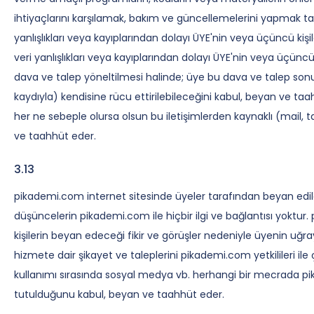
ihtiyaçlarını karşılamak, bakım ve güncellemelerini yapmak t
yanlışlıkları veya kayıplarından dolayı ÜYE'nin veya üçüncü ki
veri yanlışlıkları veya kayıplarından dolayı ÜYE'nin veya üçün
dava ve talep yöneltilmesi halinde; üye bu dava ve talep so
kaydıyla) kendisine rücu ettirilebileceğini kabul, beyan ve t
her ne sebeple olursa olsun bu iletişimlerden kaynaklı (mail, 
ve taahhüt eder.
3.13
pikademi.com internet sitesinde üyeler tarafından beyan edilen,
düşüncelerin pikademi.com ile hiçbir ilgi ve bağlantısı yoktu
kişilerin beyan edeceği fikir ve görüşler nedeniyle üyenin uğ
hizmete dair şikayet ve taleplerini pikademi.com yetkilileri il
kullanımı sırasında sosyal medya vb. herhangi bir mecrada p
tutulduğunu kabul, beyan ve taahhüt eder.