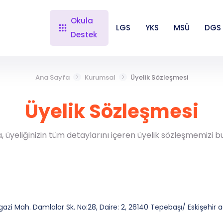
Okula
LGS
YKS
MSÜ
DGS
Destek
Ana Sayfa
Kurumsal
Üyelik Sözleşmesi
Üyelik Sözleşmesi
, üyeliğinizin tüm detaylarını içeren üyelik sözleşmemizi b
gazi Mah. Damlalar Sk. No:28, Daire: 2, 26140 Tepebaşı/ Eskişehir 