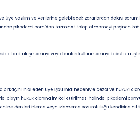
ve üye yazılım ve verilerine gelebilecek zararlardan dolayı sorum
üzünden pikademi.com’dan tazminat talep etmemeyi peşinen kabul
e izinsiz olarak ulaşmamayı veya bunları kullanmamayı kabul etmiş
a birkaçını ihlal eden üye işbu ihlal nedeniyle cezai ve hukuki ol
niyle, olayın hukuk alanına intikal ettirilmesi halinde, pikademi.
 online dersleri izleme veya izlememe sorumluluğu kendisine aittir