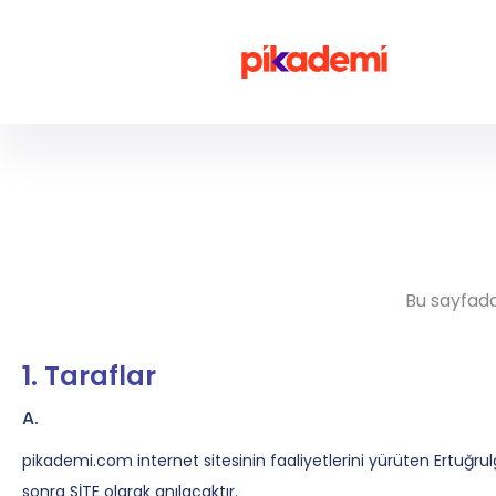
Giriş Yap
LGS
YKS
Bu sayfada
DGS
1. Taraflar
KPSS
A.
MEB-AGS
pikademi.com internet sitesinin faaliyetlerini yürüten Ertuğrul
sonra SİTE olarak anılacaktır.