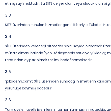
etmiş sayılmaktadır. Bu SİTE'de yer alan veya alacak olan bilgi
Sıkça Sorulan Sorular
3.3
İletisim
SİTE üzerinden sunulan hizmetler genel itibariyle Tüketici Hu
3.4
SİTE üzerinden vereceği hizmetler sınırlı sayıda olmamak üze
müsait olması halinde "yani sözleşmenin satıcıya yüklediği; m
tarafından ayıpsız olarak teslimi hedeflenmektedir.
3.5
“pikademi.com”; SİTE üzerinden sunacağı hizmetlerin kapsamını 
yürürlüğe koymuş addedilir.
3.6
Tüm üyeler; üyelik işlemlerinin tamamlanmasını müteakip, ürün