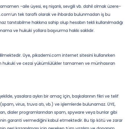
amen -aile üyesi, eş nişanlı, sevgili vb. dahil olmak üzere-
om’un tek taraflı olarak ve ihbarda bulunmadan iş bu
z tanıtabilme hakkına sahip olup hesabın tekli kullanılmadığı
pmama ve hukuki yollara başvurma hakkı saklıdır.
ilmektedir. Üye, pikademi.com internet sitesini kullanırken
tüm hukuki ve cezai yükümlülükler tamamen ve münhasıran
ilde, yasalara aykırı bir amaç için, başkalarının fikri ve telif
 (spam, virus, truva atı, vb.) ve işlemlerde bulunamaz. ÜYE,
dan, dialer programlarından spam, spyware veya bunlar gibi
nin garanti vermediğini kabul etmektedir. Bu tip kötü ve zarar
rinin geri kazanılması için gereken tüm yazılım ve donanım