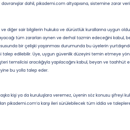
 davranışlar dahil, pikademi.com altyapısına, sistemine zarar veri
l ve diğer sair bilgilerin hukuka ve dürüstlük kurallarına uygun 
rayacağı tüm zararları aynen ve derhal tazmin edeceğini kabul, be
 hususunda bir çelişki yaşanması durumunda bu üyelerin yurtdış
i talep edilebilir. Üye, uygun güvenlik düzeyini temin etmeye yönel
eri temsilcisi aracılığıyla yapılacağını kabul, beyan ve taahhüt ed
yine bu yolla talep eder.
aşka kişi ya da kuruluşlara veremez, üyenin söz konusu şifreyi ku
ndan pikademi.com’a karşı ileri sürülebilecek tüm iddia ve taleple