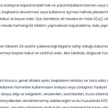
ya sözleşme kapsamındaki hak ve yükümlülüklerini kısmen veya tam
başkasına devretmesi veya kullanıma açması halinde pikademi.c
ul ve beyan eder. Üye, kendisine ait hesaba en fazla 3(üç) ciha
un hesabı herhangi bir bildirim yapmaksızın kapatabilme, iade ya
ten itibaren 24 saatte yükleneceği bilgisine sahip olduğu kabul ed
tmemeyi baştan kabul ve taahhüt eder. Aksi takdirde, doğacak 
bozucu, genel ahlaka aykırı, başkalarını rahatsız ve taciz edici şek
arının hizmetleri kullanmasını önleyici veya zorlaştırıcı faaliyet
sya, bilgi ve belgelerin, virüslerden, wormlardan, truva atların
eryallerden arındırılamamış olabileceğini ve bu hususlarda SİTE'
esi, veri giriş-çıkışlarının doğruluğu veya herhangi bir kayıp ve