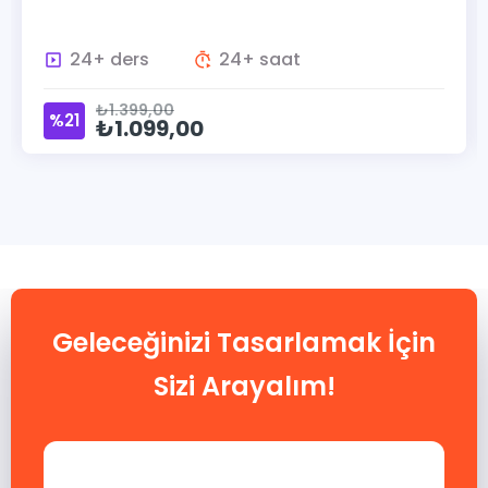
24+ ders
24+ saat
₺1.399,00
%21
₺1.099,00
Geleceğinizi Tasarlamak İçin
Sizi Arayalım!