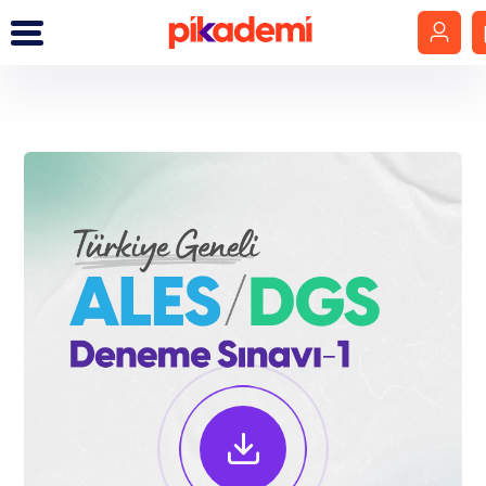
Giriş Yap
Hesap Oluştur
LGS
YKS
DGS
KPSS
MEB-AGS