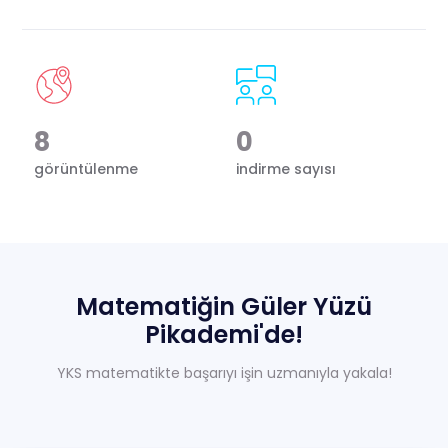
Sıkça Sorulan Sorular
Hakkımızda
İletisim
8
0
görüntülenme
indirme sayısı
Matematiğin
Güler
Yüzü
Pikademi'de!
YKS matematikte başarıyı işin uzmanıyla yakala!