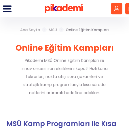
Ana Sayfa
MSÜ
Online Eğitim Kampları
Giriş Yap
Hesap Oluştur
Online Eğitim Kampları
LGS
Pikademi MSÜ Online Eğitim Kampları ile
sınav öncesi son eksiklerini kapat! Hızlı konu
YKS
tekrarları, nokta atışı soru çözümleri ve
stratejik kamp programlarıyla kısa sürede
DGS
netlerini artırarak hedefine odaklan.
KPSS
MEB-AGS
MSÜ Kamp Programları ile Kısa