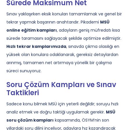
Sürede Maksimum Net
MSÜ
Sınav yaklaşırken eksik konuları tamamlamak ve genel bir
ALES
tekrar yapmak başarının anahtarıdır. Pikademi
MSÜ
online eğitim kampları
, adayların geniş müfredatı kısa
sürede taramasını sağlayacak şekilde optimize edilmiştir.
Hızlı tekrar kamplarımızda
, sınavda çıkma olasılığı en
5. Sınıflar
6. Sınıflar
yüksek olan konulara odaklanarak, gereksiz detaylardan
7. Sınıflar
8. Sınıflar / LGS
arınmış, tamamen net artırmaya yönelik bir çalışma
süreci sunuyoruz.
9. Sınıflar
10. Sınıflar
Soru Çözüm Kampları ve Sınav
11. Sınıflar
12. Sınıflar / YKS
Taktikleri
Sadece konu bilmek MSÜ için yeterli değildir; soruyu hızlı
analiz etmek ve doğru taktiği uygulamak gerekir.
MSÜ
Eğitmen Kadromuz
Ücretsiz Kaynaklar
soru çözüm kampları
kapsamında, ÖSYM’nin son
yıllardaki soru dilini inceliyor, adaylara hız kazandıracak
Katılımcı Görüşleri
Blog