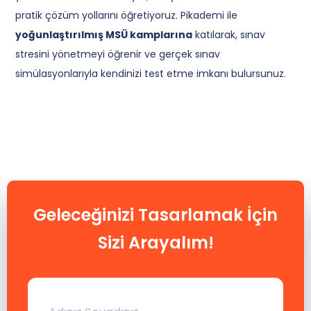
pratik çözüm yollarını öğretiyoruz. Pikademi ile
Sıkça Sorulan Sorular
Hakkımızda
yoğunlaştırılmış MSÜ kamplarına
katılarak, sınav
stresini yönetmeyi öğrenir ve gerçek sınav
İletisim
simülasyonlarıyla kendinizi test etme imkanı bulursunuz.
Geleceğinizi Tasarlamak İçin
Sizi Arayalım!