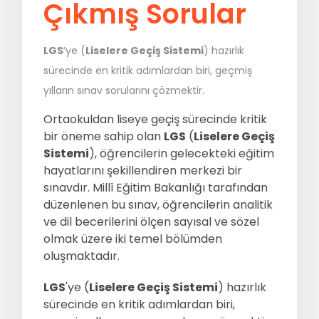
Çıkmış Sorular
MSÜ
LGS
’ye (
Liselere Geçiş Sistemi
) hazırlık
ALES
sürecinde en kritik adımlardan biri, geçmiş
yılların sınav sorularını çözmektir.
5. Sınıflar
6. Sınıflar
Ortaokuldan liseye geçiş sürecinde kritik
bir öneme sahip olan
LGS
(
Liselere Geçiş
7. Sınıflar
8. Sınıflar / LGS
Sistemi
), öğrencilerin gelecekteki eğitim
hayatlarını şekillendiren merkezi bir
9. Sınıflar
10. Sınıflar
sınavdır. Millî Eğitim Bakanlığı tarafından
düzenlenen bu sınav, öğrencilerin analitik
11. Sınıflar
12. Sınıflar / YKS
ve dil becerilerini ölçen sayısal ve sözel
olmak üzere iki temel bölümden
oluşmaktadır.
Eğitmen Kadromuz
Ücretsiz Kaynaklar
LGS
'ye (
Liselere Geçiş Sistemi
) hazırlık
sürecinde en kritik adımlardan biri,
Katılımcı Görüşleri
Blog