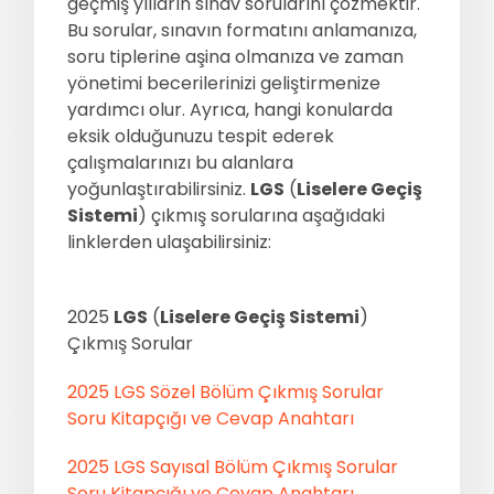
geçmiş yılların sınav sorularını çözmektir.
Bu sorular, sınavın formatını anlamanıza,
Sıkça Sorulan Sorular
Hakkımızda
soru tiplerine aşina olmanıza ve zaman
yönetimi becerilerinizi geliştirmenize
İletisim
yardımcı olur. Ayrıca, hangi konularda
eksik olduğunuzu tespit ederek
çalışmalarınızı bu alanlara
yoğunlaştırabilirsiniz.
LGS
(
Liselere Geçiş
Sistemi
) çıkmış sorularına aşağıdaki
linklerden ulaşabilirsiniz:
2025
LGS
(
Liselere Geçiş Sistemi
)
Çıkmış Sorular
2025 LGS Sözel Bölüm Çıkmış Sorular
Soru Kitapçığı ve Cevap Anahtarı
2025 LGS Sayısal Bölüm Çıkmış Sorular
Soru Kitapçığı ve Cevap Anahtarı