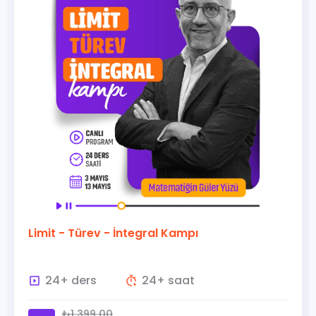
- Türev - İntegral Kampı
Analitik
 ders
24+ saat
15+ de
₺1.399,00
₺1.