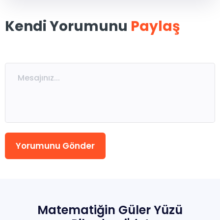
Kendi Yorumunu
Paylaş
Sıkça Sorulan Sorular
Hakkımızda
İletisim
Yorumunu Gönder
Matematiğin
Güler
Yüzü