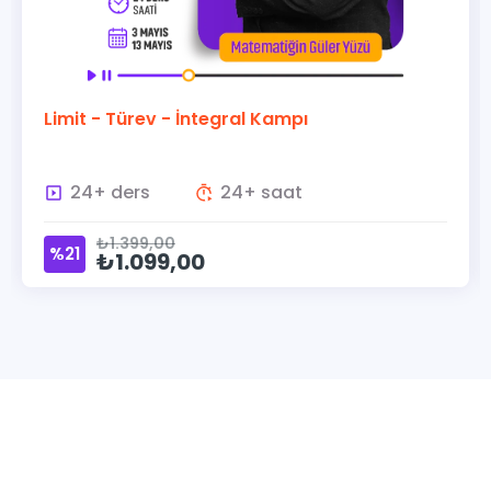
Limit - Türev - İntegral Kampı
24+ ders
24+ saat
₺1.399,00
%21
₺1.099,00