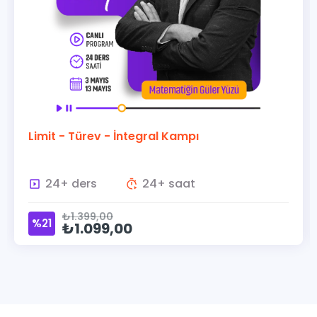
Limit - Türev - İntegral Kampı
24+ ders
24+ saat
₺1.399,00
%21
₺1.099,00