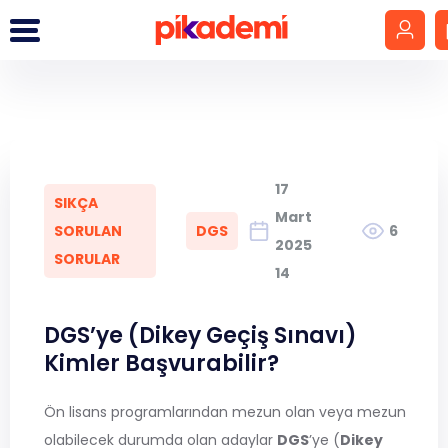
Giriş Yap
Hesap Oluştur
17
SIKÇA
LGS
Mart
SORULAN
DGS
6
2025
SORULAR
YKS
14
DGS
DGS’ye (Dikey Geçiş Sınavı)
Kimler Başvurabilir?
KPSS
Ön lisans programlarından mezun olan veya mezun
MEB-AGS
olabilecek durumda olan adaylar
DGS
’ye (
Dikey