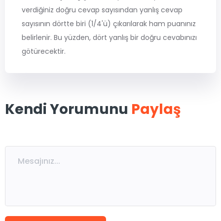
MSÜ
verdiğiniz doğru cevap sayısından yanlış cevap
sayısının dörtte biri (1/4'ü) çıkarılarak ham puanınız
ALES
belirlenir. Bu yüzden, dört yanlış bir doğru cevabınızı
götürecektir.
5. Sınıflar
6. Sınıflar
Kendi Yorumunu
7. Sınıflar
8. Sınıflar / LGS
Paylaş
9. Sınıflar
10. Sınıflar
11. Sınıflar
12. Sınıflar / YKS
Eğitmen Kadromuz
Ücretsiz Kaynaklar
Katılımcı Görüşleri
Blog