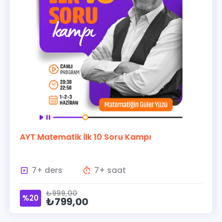
AYT Matematik İlk 10 Soru Kampı
7+ ders
7+ saat
₺999,00
%20
₺799,00