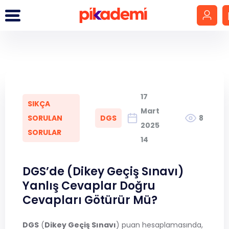
Giriş Yap
Hesap Oluştur
17
SIKÇA
LGS
Mart
SORULAN
DGS
8
2025
SORULAR
YKS
14
DGS
DGS’de (Dikey Geçiş Sınavı)
Yanlış Cevaplar Doğru
KPSS
Cevapları Götürür Mü?
MEB-AGS
DGS
(
Dikey Geçiş Sınavı
) puan hesaplamasında,