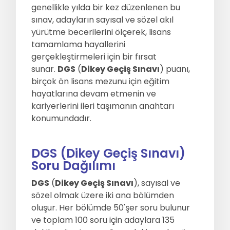
genellikle yılda bir kez düzenlenen bu
sınav, adayların sayısal ve sözel akıl
Sıkça Sorulan Sorular
Hakkımızda
yürütme becerilerini ölçerek, lisans
tamamlama hayallerini
İletisim
gerçekleştirmeleri için bir fırsat
sunar.
DGS
(
Dikey Geçiş Sınavı
) puanı,
birçok ön lisans mezunu için eğitim
hayatlarına devam etmenin ve
kariyerlerini ileri taşımanın anahtarı
konumundadır.
DGS (Dikey Geçiş Sınavı)
Soru Dağılımı
DGS
(
Dikey Geçiş Sınavı
), sayısal ve
sözel olmak üzere iki ana bölümden
oluşur. Her bölümde 50'şer soru bulunur
ve toplam 100 soru için adaylara 135