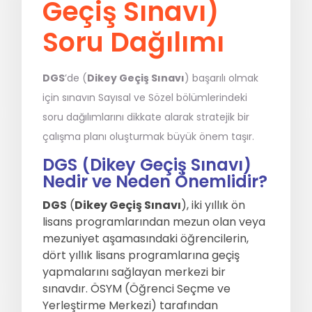
Geçiş Sınavı)
MSÜ
Soru Dağılımı
ALES
DGS
’de (
Dikey Geçiş Sınavı
) başarılı olmak
için sınavın Sayısal ve Sözel bölümlerindeki
5. Sınıflar
6. Sınıflar
soru dağılımlarını dikkate alarak stratejik bir
çalışma planı oluşturmak büyük önem taşır.
7. Sınıflar
8. Sınıflar / LGS
DGS (Dikey Geçiş Sınavı)
Nedir ve Neden Önemlidir?
9. Sınıflar
10. Sınıflar
DGS
(
Dikey Geçiş Sınavı
), iki yıllık ön
11. Sınıflar
12. Sınıflar / YKS
lisans programlarından mezun olan veya
mezuniyet aşamasındaki öğrencilerin,
dört yıllık lisans programlarına geçiş
yapmalarını sağlayan merkezi bir
Eğitmen Kadromuz
Ücretsiz Kaynaklar
sınavdır. ÖSYM (Öğrenci Seçme ve
Yerleştirme Merkezi) tarafından
Katılımcı Görüşleri
Blog