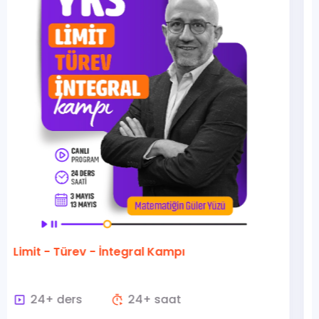
Analitik Geometri Kampı
15+ ders
15+ saat