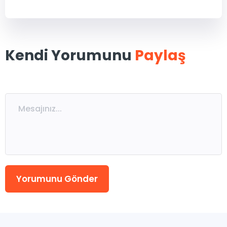
MSÜ
ALES
Kendi Yorumunu
Paylaş
5. Sınıflar
6. Sınıflar
7. Sınıflar
8. Sınıflar / LGS
9. Sınıflar
10. Sınıflar
11. Sınıflar
12. Sınıflar / YKS
Yorumunu Gönder
Eğitmen Kadromuz
Ücretsiz Kaynaklar
Katılımcı Görüşleri
Blog