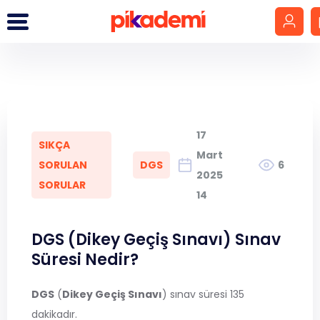
Giriş Yap
Hesap Oluştur
17
SIKÇA
LGS
Mart
SORULAN
DGS
6
2025
SORULAR
YKS
14
DGS
DGS (Dikey Geçiş Sınavı) Sınav
Süresi Nedir?
KPSS
DGS
(
Dikey Geçiş Sınavı
) sınav süresi 135
MEB-AGS
dakikadır.