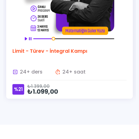
Limit - Türev - İntegral Kampı
24+ ders
24+ saat
₺1.399,00
%21
₺1.099,00