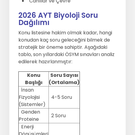
Canlılar ve Çevre
2026 AYT Biyoloji Soru
Dağılımı
Konu listesine hakim olmak kadar, hangi
konudan kaç soru geleceğini bilmek de
stratejik bir öneme sahiptir. Aşağıdaki
tablo, son yıllardaki ÖSYM sınavları analiz
edilerek hazırlanmıştır:
Konu
Soru Sayısı
Başlığı
(Ortalama)
İnsan
Fizyolojisi
4-5 Soru
(Sistemler)
Genden
2 Soru
Proteine
Enerji
Dönüşümleri