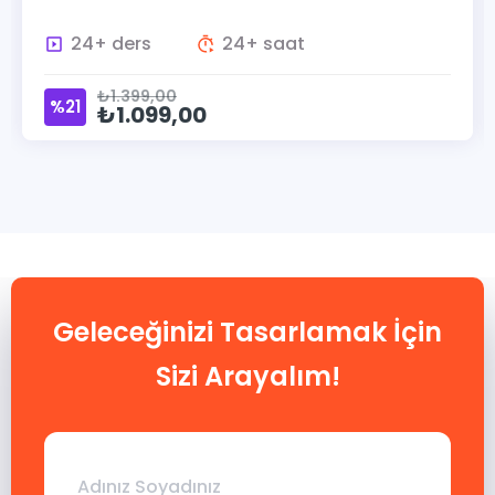
15+ ders
15+ saat
₺1.399,00
%21
₺1.099,00
Geleceğinizi Tasarlamak İçin
Sizi Arayalım!