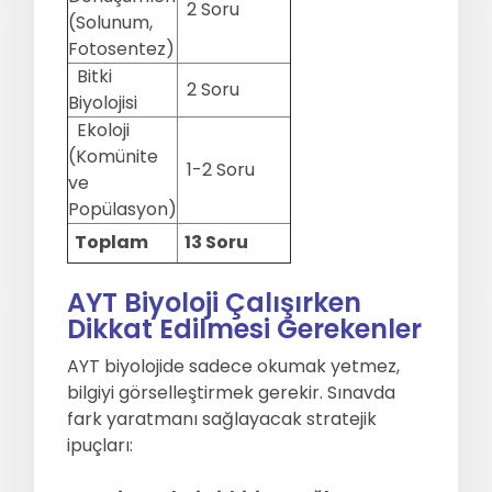
2 Soru
(Solunum,
Fotosentez)
Bitki
2 Soru
Biyolojisi
Ekoloji
(Komünite
1-2 Soru
ve
Popülasyon)
Toplam
13 Soru
AYT Biyoloji Çalışırken
Dikkat Edilmesi Gerekenler
AYT biyolojide sadece okumak yetmez,
bilgiyi görselleştirmek gerekir. Sınavda
fark yaratmanı sağlayacak stratejik
ipuçları: