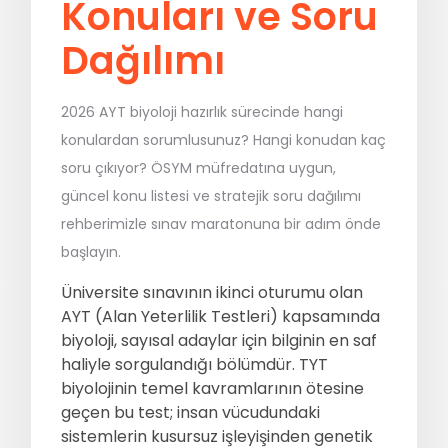
Konuları ve Soru
MSÜ
Dağılımı
ALES
2026 AYT biyoloji hazırlık sürecinde hangi
konulardan sorumlusunuz? Hangi konudan kaç
5. Sınıflar
6. Sınıflar
soru çıkıyor? ÖSYM müfredatına uygun,
güncel konu listesi ve stratejik soru dağılımı
7. Sınıflar
8. Sınıflar / LGS
rehberimizle sınav maratonuna bir adım önde
başlayın.
9. Sınıflar
10. Sınıflar
Üniversite sınavının ikinci oturumu olan
11. Sınıflar
12. Sınıflar / YKS
AYT (Alan Yeterlilik Testleri) kapsamında
biyoloji, sayısal adaylar için bilginin en saf
haliyle sorgulandığı bölümdür. TYT
biyolojinin temel kavramlarının ötesine
Eğitmen Kadromuz
Ücretsiz Kaynaklar
geçen bu test; insan vücudundaki
sistemlerin kusursuz işleyişinden genetik
Katılımcı Görüşleri
Blog