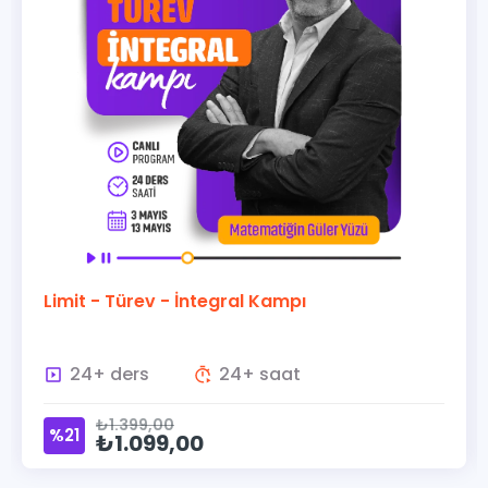
Limit - Türev - İntegral Kampı
24+ ders
24+ saat
₺1.399,00
%21
₺1.099,00