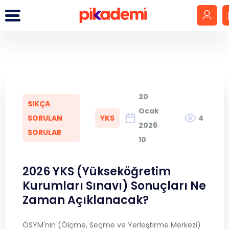
Giriş Yap
Hesap Oluştur
20
SIKÇA
LGS
Ocak
SORULAN
YKS
4
2026
SORULAR
YKS
10
DGS
2026 YKS (Yükseköğretim
Kurumları Sınavı) Sonuçları Ne
KPSS
Zaman Açıklanacak?
MEB-AGS
ÖSYM'nin (Ölçme, Seçme ve Yerleştirme Merkezi)