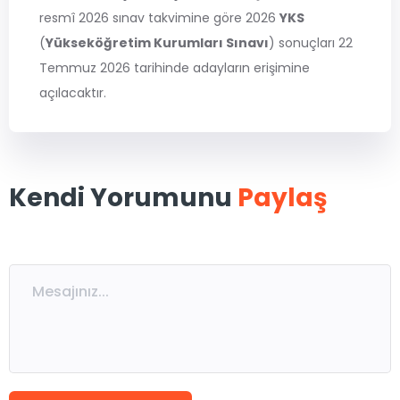
MSÜ
resmî 2026 sınav takvimine göre 2026
YKS
(
Yükseköğretim Kurumları Sınavı
) sonuçları 22
ALES
Temmuz 2026 tarihinde adayların erişimine
açılacaktır.
5. Sınıflar
6. Sınıflar
Kendi Yorumunu
7. Sınıflar
8. Sınıflar / LGS
Paylaş
9. Sınıflar
10. Sınıflar
11. Sınıflar
12. Sınıflar / YKS
Eğitmen Kadromuz
Ücretsiz Kaynaklar
Katılımcı Görüşleri
Blog