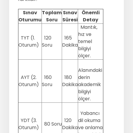
Sınav
Toplam
Sınav
Önemli
Oturumu
Soru
Süresi
Detay
Mantık,
hız ve
TYT (1.
120
165
temel
Oturum)
Soru
Dakika
bilgiyi
ölçer.
Alanındaki
AYT (2.
160
180
derin
Oturum)
Soru
Dakika
akademik
bilgiyi
ölçer.
Yabancı
YDT (3.
120
dil okuma
80 Soru
Oturum)
Dakika
ve anlama