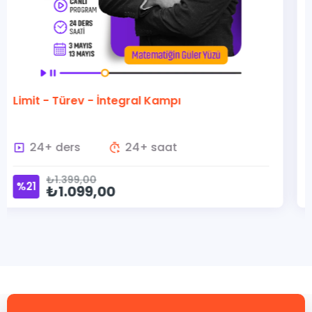
Analitik Geometri Kampı
15+ ders
15+ saat
₺1.399,00
%21
₺1.099,00