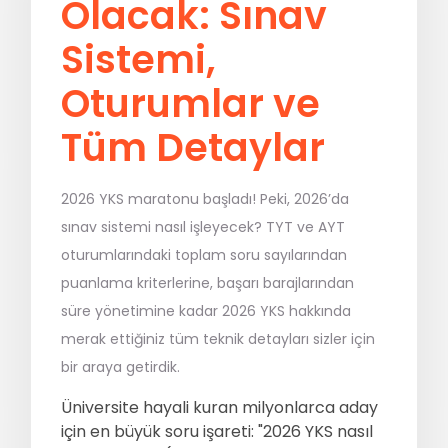
Olacak: Sınav
MSÜ
Sistemi,
ALES
Oturumlar ve
Tüm Detaylar
5. Sınıflar
6. Sınıflar
2026 YKS maratonu başladı! Peki, 2026’da
7. Sınıflar
8. Sınıflar / LGS
sınav sistemi nasıl işleyecek? TYT ve AYT
oturumlarındaki toplam soru sayılarından
9. Sınıflar
10. Sınıflar
puanlama kriterlerine, başarı barajlarından
11. Sınıflar
12. Sınıflar / YKS
süre yönetimine kadar 2026 YKS hakkında
merak ettiğiniz tüm teknik detayları sizler için
bir araya getirdik.
Eğitmen Kadromuz
Ücretsiz Kaynaklar
Üniversite hayali kuran milyonlarca aday
için en büyük soru işareti: "2026 YKS nasıl
Katılımcı Görüşleri
Blog