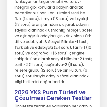
fonksiyonlar, trigonometri ve türev-
integral gibi konularla adayın analitik
becerilerini sınar. Fen Bilimleri testi ise
fizik (14 soru), kimya (13 soru) ve biyoloji
(13 soru) branşlarından oluşarak adayın
sayısal alanındaki uzmanlığını ölçer. Sözel
ve eşit ağırlık adayları için kritik olan Türk
dili ve edebiyatı & Sosyal Bilimler-1 testi;
Türk dili ve edebiyatı (24 soru), tarih-1 (10
soru) ve coğrafya-1 (6 soru) içeriğine
sahiptir. Son olarak sosyal bilimler-2 testi;
tarih-2 (11 soru), coğrafya-2 (11 soru),
felsefe grubu (12 soru) ve din kültürü (6
soru) sorularıyla adayın sözel alanındaki
bilgi birikimini değerlendirir.
2026 YKS Puan Türleri ve
Çözülmesi Gereken Testler
Üniversite tercihleri yapılırken her adayın