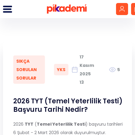
Giriş Yap
Hesap Oluştur
17
SIKÇA
LGS
Kasım
SORULAN
YKS
5
2025
SORULAR
YKS
13
DGS
2026 TYT (Temel Yeterlilik Testi)
Başvuru Tarihi Nedir?
KPSS
2026
TYT
(
Temel Yeterlilik Testi
) başvuru tarihleri
MEB-AGS
6 Şubat - 2 Mart 2026 olarak duyurulmuştur.