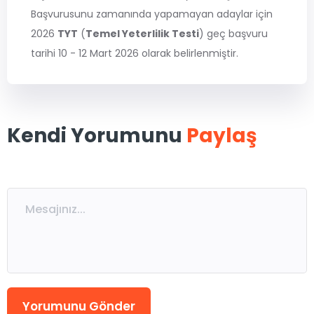
MSÜ
Başvurusunu zamanında yapamayan adaylar için
2026
TYT
(
Temel Yeterlilik Testi
) geç başvuru
ALES
tarihi 10 - 12 Mart 2026 olarak belirlenmiştir.
5. Sınıflar
6. Sınıflar
Kendi Yorumunu
Paylaş
7. Sınıflar
8. Sınıflar / LGS
9. Sınıflar
10. Sınıflar
11. Sınıflar
12. Sınıflar / YKS
Eğitmen Kadromuz
Ücretsiz Kaynaklar
Yorumunu Gönder
Katılımcı Görüşleri
Blog