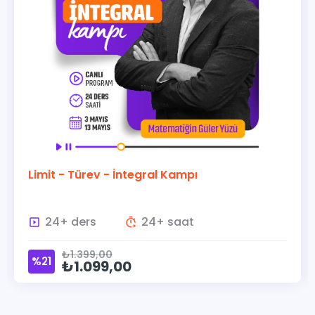
Limit - Türev - İntegral Kampı
24+ ders
24+ saat
₺1.399,00
%21
₺1.099,00