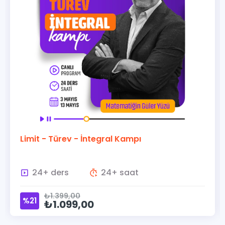
Limit - Türev - İntegral Kampı
24+ ders
24+ saat
₺1.399,00
%21
₺1.099,00