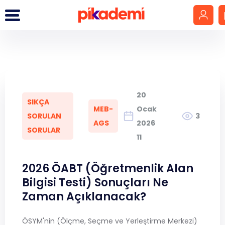
Giriş Yap
Hesap Oluştur
20
SIKÇA
LGS
MEB-
Ocak
SORULAN
3
AGS
2026
SORULAR
YKS
11
DGS
2026 ÖABT (Öğretmenlik Alan
Bilgisi Testi) Sonuçları Ne
KPSS
Zaman Açıklanacak?
MEB-AGS
ÖSYM'nin (Ölçme, Seçme ve Yerleştirme Merkezi)