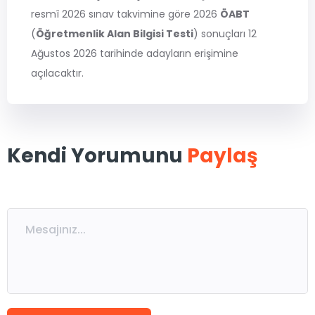
MSÜ
resmî 2026 sınav takvimine göre 2026
ÖABT
(
Öğretmenlik Alan Bilgisi Testi
) sonuçları 12
ALES
Ağustos 2026 tarihinde adayların erişimine
açılacaktır.
5. Sınıflar
6. Sınıflar
Kendi Yorumunu
7. Sınıflar
8. Sınıflar / LGS
Paylaş
9. Sınıflar
10. Sınıflar
11. Sınıflar
12. Sınıflar / YKS
Eğitmen Kadromuz
Ücretsiz Kaynaklar
Katılımcı Görüşleri
Blog