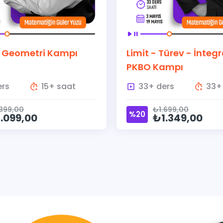
it - Türev - İntegral &
AYT Matematik İ
BO Kampı
Kampı
33+ ders
33+ saat
7+ ders
₺1.699,00
₺999,00
20
%20
₺1.349,00
₺799,00