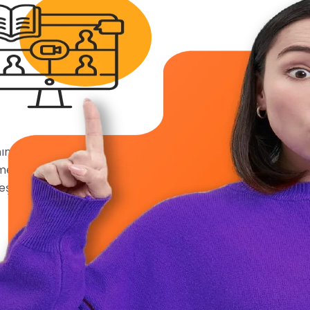
anında kelime
menize, tüm
eşsiz bir platform