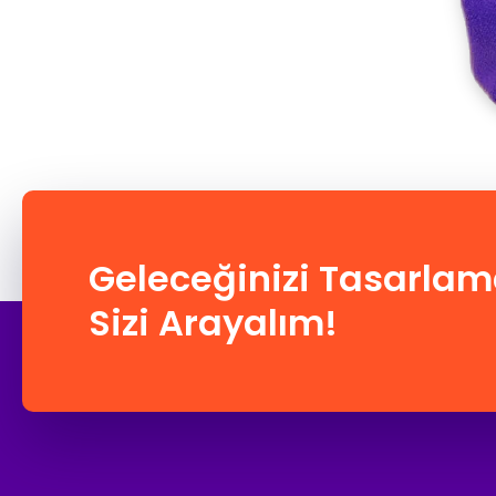
Geleceğinizi Tasarlam
Sizi Arayalım!