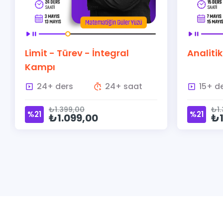
Analitik Geometri Kampı
Lim
PK
t
15+ ders
15+ saat
₺1.399,00
%21
%
₺1.099,00