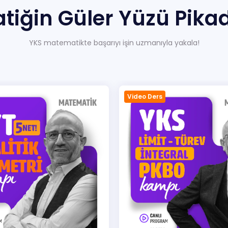
tiğin
Güler
Yüzü Pika
Hakkımızda
YKS matematikte başarıyı işin uzmanıyla yakala!
o Ders
Video Ders