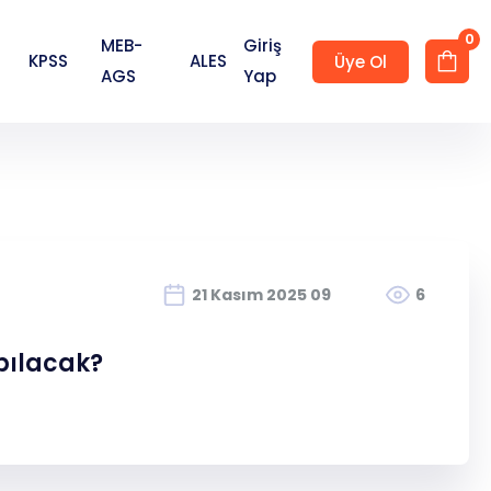
0
MEB-
Giriş
KPSS
ALES
Üye Ol
AGS
Yap
Hesap Oluştur
21 Kasım 2025 09
6
pılacak?