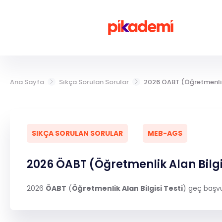
Giriş Yap
Ana Sayfa
Sıkça Sorulan Sorular
2026 ÖABT (Öğretmenlik 
LGS
YKS
SIKÇA SORULAN SORULAR
MEB-AGS
DGS
2026 ÖABT (Öğretmenlik Alan Bilg
KPSS
2026
ÖABT
(
Öğretmenlik Alan Bilgisi Testi
) geç başv
MEB-AGS