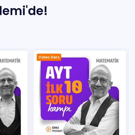
demi'de!
En Çok Satılan
Video Ders