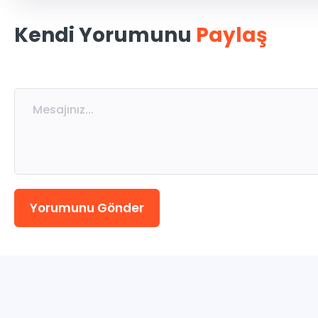
MSÜ
Kendi Yorumunu
Paylaş
ALES
5. Sınıflar
7. Sınıflar
9. Sınıflar
Yorumunu Gönder
11. Sınıflar
Eğitmen Kadromuz
Katılımcı Görüşleri