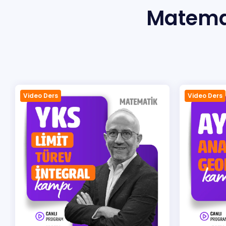
Matema
Sıkça Sorulan Sorular
İletisim
Video Ders
Vide