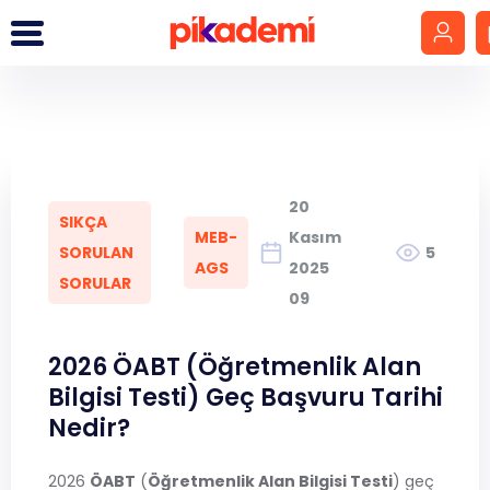
Giriş Yap
Hesap Oluştur
20
SIKÇA
LGS
MEB-
Kasım
SORULAN
5
AGS
2025
SORULAR
YKS
09
DGS
2026 ÖABT (Öğretmenlik Alan
Bilgisi Testi) Geç Başvuru Tarihi
KPSS
Nedir?
MEB-AGS
2026
ÖABT
(
Öğretmenlik Alan Bilgisi Testi
) geç