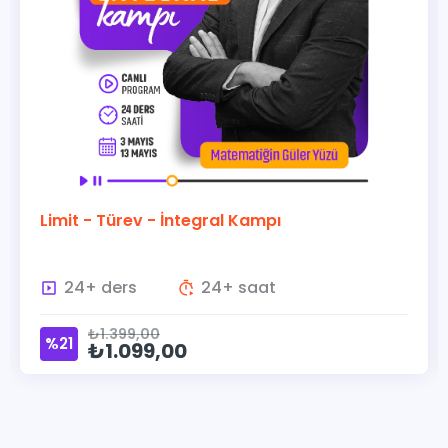
Limit - Türev - İntegral Kampı
24+ ders
24+ saat
₺1.399,00
%21
₺1.099,00