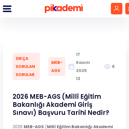
Giriş Yap
Hesap Oluştur
17
SIKÇA
LGS
MEB-
Kasım
SORULAN
6
AGS
2025
SORULAR
YKS
13
DGS
2026 MEB-AGS (Millî Eğitim
Bakanlığı Akademi Giriş
KPSS
Sınavı) Başvuru Tarihi Nedir?
MEB-AGS
2026
MEB-AGS
(
Millî Eğitim Bakanlığı Akademi