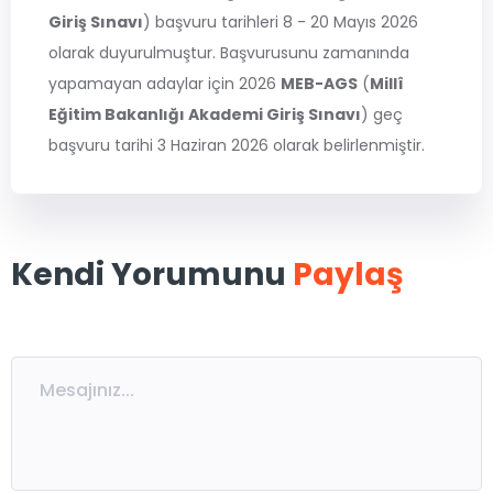
MSÜ
Giriş Sınavı
) başvuru tarihleri 8 - 20 Mayıs 2026
olarak duyurulmuştur. Başvurusunu zamanında
ALES
yapamayan adaylar için 2026
MEB-AGS
(
Millî
Eğitim Bakanlığı Akademi Giriş Sınavı
) geç
başvuru tarihi 3 Haziran 2026 olarak belirlenmiştir.
5. Sınıflar
6. Sınıflar
7. Sınıflar
8. Sınıflar / LGS
Kendi Yorumunu
Paylaş
9. Sınıflar
10. Sınıflar
11. Sınıflar
12. Sınıflar / YKS
Eğitmen Kadromuz
Ücretsiz Kaynaklar
Katılımcı Görüşleri
Blog