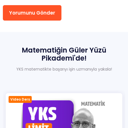
Yorumunu Gönder
Sıkça Sorulan Sorular
Hakkımızda
İletisim
Matematiğin
Güler
Yüzü
Pikademi'de!
YKS matematikte başarıyı işin uzmanıyla yakala!
Video Ders