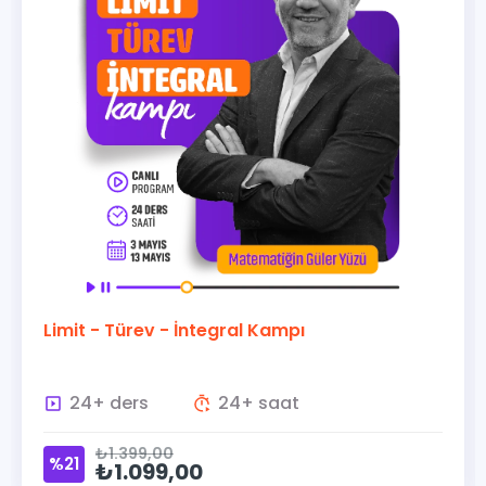
Limit - Türev - İntegral Kampı
24+ ders
24+ saat
₺1.399,00
%21
₺1.099,00