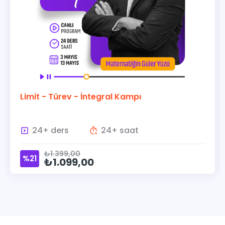
Limit - Türev - İntegral Kampı
24+ ders
24+ saat
₺1.399,00
%21
₺1.099,00