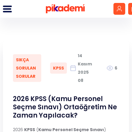
Giriş Yap
Hesap Oluştur
14
SIKÇA
LGS
Kasım
SORULAN
KPSS
6
2025
SORULAR
YKS
08
DGS
2026 KPSS (Kamu Personel
Seçme Sınavı) Ortaöğretim Ne
KPSS
Zaman Yapılacak?
MEB-AGS
2026
KPSS
(
Kamu Personel Seçme Sınavı
)