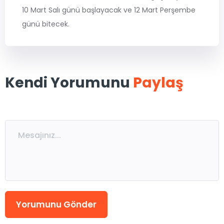
MSÜ
10 Mart Salı günü başlayacak ve 12 Mart Perşembe
günü bitecek.
ALES
Kendi Yorumunu
Paylaş
5. Sınıflar
6. Sınıflar
7. Sınıflar
8. Sınıflar / LGS
9. Sınıflar
10. Sınıflar
11. Sınıflar
12. Sınıflar / YKS
Eğitmen Kadromuz
Ücretsiz Kaynaklar
Yorumunu Gönder
Katılımcı Görüşleri
Blog