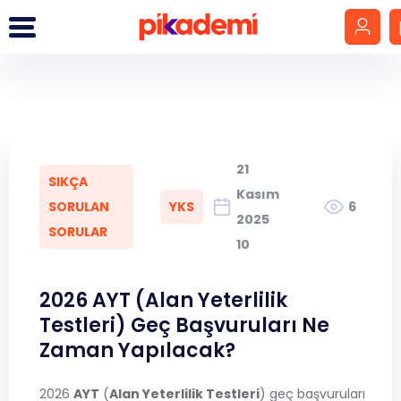
Giriş Yap
Hesap Oluştur
21
SIKÇA
LGS
Kasım
SORULAN
YKS
6
2025
SORULAR
YKS
10
DGS
2026 AYT (Alan Yeterlilik
Testleri) Geç Başvuruları Ne
KPSS
Zaman Yapılacak?
MEB-AGS
2026
AYT
(
Alan Yeterlilik Testleri
) geç başvuruları