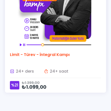
Limit - Türev - İntegral Kampı
24+ ders
24+ saat
₺1.399,00
%21
₺1.099,00