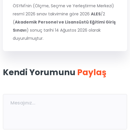
MSÜ
ÖSYM'nin (Ölçme, Seçme ve Yerleştirme Merkezi)
resmî 2026 sınav takvimine göre 2026
ALES
/2
ALES
(
Akademik Personel ve Lisansüstü Eğitimi Giriş
Sınavı
) sonuç tarihi 14 Ağustos 2026 olarak
duyurulmuştur.
5. Sınıflar
6. Sınıflar
7. Sınıflar
8. Sınıflar / LGS
Kendi Yorumunu
Paylaş
9. Sınıflar
10. Sınıflar
11. Sınıflar
12. Sınıflar / YKS
Eğitmen Kadromuz
Ücretsiz Kaynaklar
Katılımcı Görüşleri
Blog