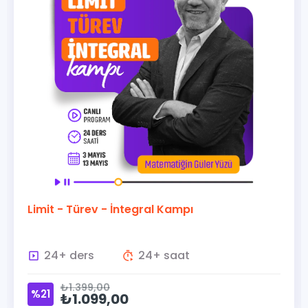
Limit - Türev - İntegral Kampı
24+ ders
24+ saat
₺1.399,00
%21
₺1.099,00