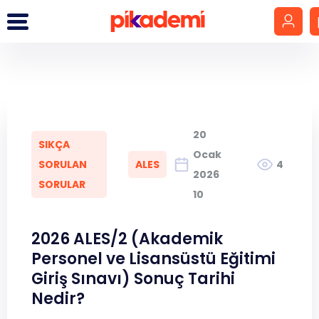
Giriş Yap
Hesap Oluştur
20
SIKÇA
LGS
Ocak
SORULAN
ALES
4
2026
SORULAR
YKS
10
DGS
2026 ALES/2 (Akademik
Personel ve Lisansüstü Eğitimi
KPSS
Giriş Sınavı) Sonuç Tarihi
Nedir?
MEB-AGS