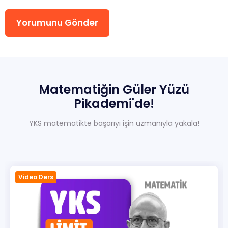
Yorumunu Gönder
Sıkça Sorulan Sorular
Hakkımızda
İletisim
Matematiğin
Güler
Yüzü
Pikademi'de!
YKS matematikte başarıyı işin uzmanıyla yakala!
Video Ders