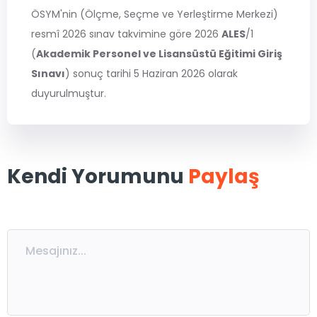
MSÜ
ÖSYM'nin (Ölçme, Seçme ve Yerleştirme Merkezi)
resmî 2026 sınav takvimine göre 2026
ALES
/1
ALES
(
Akademik Personel ve Lisansüstü Eğitimi Giriş
Sınavı
) sonuç tarihi 5 Haziran 2026 olarak
duyurulmuştur.
5. Sınıflar
6. Sınıflar
7. Sınıflar
8. Sınıflar / LGS
Kendi Yorumunu
Paylaş
9. Sınıflar
10. Sınıflar
11. Sınıflar
12. Sınıflar / YKS
Eğitmen Kadromuz
Ücretsiz Kaynaklar
Katılımcı Görüşleri
Blog