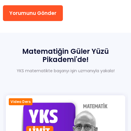
Yorumunu Gönder
Sıkça Sorulan Sorular
Hakkımızda
İletisim
Matematiğin
Güler
Yüzü
Pikademi'de!
YKS matematikte başarıyı işin uzmanıyla yakala!
Video Ders